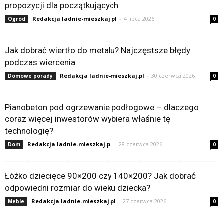
propozycji dla początkujących
Redakcja ladnie-mieszkaj.pl
-
4 lipca 2026
Ogród
0
Jak dobrać wiertło do metalu? Najczęstsze błędy
podczas wiercenia
Redakcja ladnie-mieszkaj.pl
-
30 czerwca 2026
Domowe porady
0
Pianobeton pod ogrzewanie podłogowe – dlaczego
coraz więcej inwestorów wybiera właśnie tę
technologię?
Redakcja ladnie-mieszkaj.pl
-
28 czerwca 2026
Dom
0
Łóżko dziecięce 90×200 czy 140×200? Jak dobrać
odpowiedni rozmiar do wieku dziecka?
Redakcja ladnie-mieszkaj.pl
-
27 czerwca 2026
Meble
0