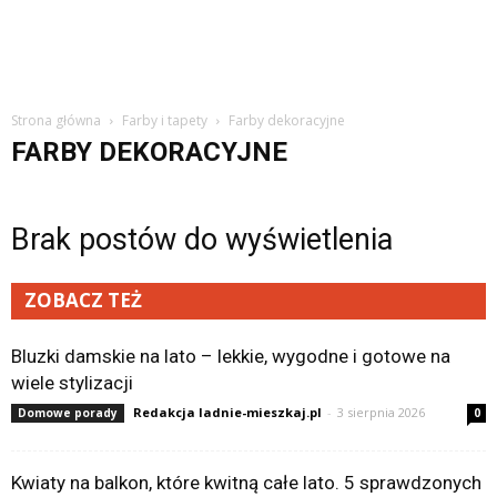
Strona główna
Farby i tapety
Farby dekoracyjne
FARBY DEKORACYJNE
Brak postów do wyświetlenia
ZOBACZ TEŻ
Bluzki damskie na lato – lekkie, wygodne i gotowe na
wiele stylizacji
Redakcja ladnie-mieszkaj.pl
-
3 sierpnia 2026
Domowe porady
0
Kwiaty na balkon, które kwitną całe lato. 5 sprawdzonych