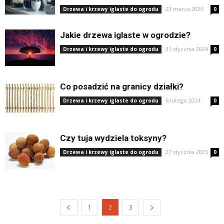
23 marca 2025
Drzewa i krzewy iglaste do ogrodu
0
Jakie drzewa iglaste w ogrodzie?
31 stycznia 2024
Drzewa i krzewy iglaste do ogrodu
0
Co posadzić na granicy działki?
6 lutego 2024
Drzewa i krzewy iglaste do ogrodu
0
Czy tuja wydziela toksyny?
27 stycznia 2025
Drzewa i krzewy iglaste do ogrodu
0
1
2
3