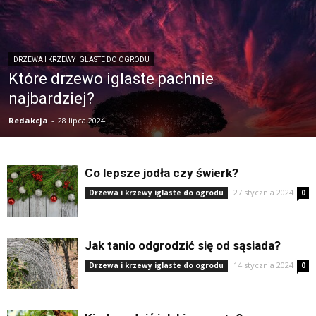
DRZEWA I KRZEWY IGLASTE DO OGRODU
Które drzewo iglaste pachnie
najbardziej?
Redakcja
-
28 lipca 2024
Co lepsze jodła czy świerk?
27 stycznia 2024
Drzewa i krzewy iglaste do ogrodu
0
Jak tanio odgrodzić się od sąsiada?
14 stycznia 2024
Drzewa i krzewy iglaste do ogrodu
0