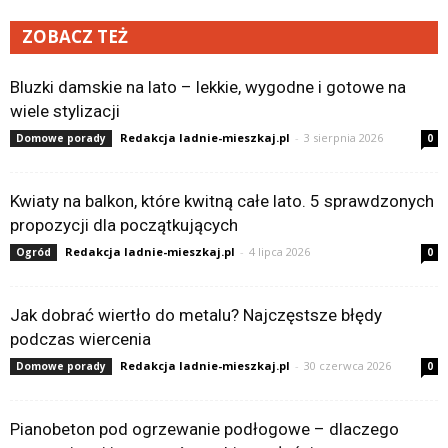
ZOBACZ TEŻ
Bluzki damskie na lato – lekkie, wygodne i gotowe na
wiele stylizacji
Redakcja ladnie-mieszkaj.pl
-
3 sierpnia 2026
Domowe porady
0
Kwiaty na balkon, które kwitną całe lato. 5 sprawdzonych
propozycji dla początkujących
Redakcja ladnie-mieszkaj.pl
-
4 lipca 2026
Ogród
0
Jak dobrać wiertło do metalu? Najczęstsze błędy
podczas wiercenia
Redakcja ladnie-mieszkaj.pl
-
30 czerwca 2026
Domowe porady
0
Pianobeton pod ogrzewanie podłogowe – dlaczego