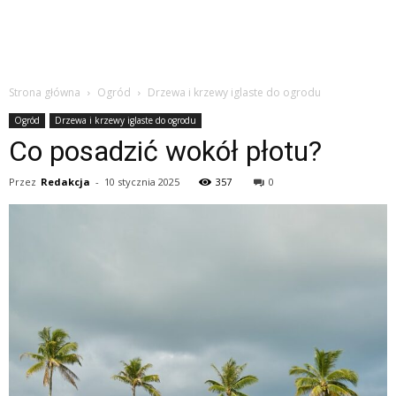
Strona główna
Ogród
Drzewa i krzewy iglaste do ogrodu
Ogród
Drzewa i krzewy iglaste do ogrodu
Co posadzić wokół płotu?
Przez
Redakcja
-
10 stycznia 2025
357
0