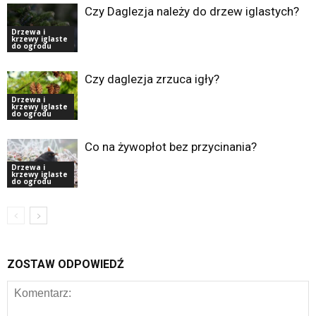
Czy Daglezja należy do drzew iglastych?
Drzewa i
krzewy iglaste
do ogrodu
Czy daglezja zrzuca igły?
Drzewa i
krzewy iglaste
do ogrodu
Co na żywopłot bez przycinania?
Drzewa i
krzewy iglaste
do ogrodu
ZOSTAW ODPOWIEDŹ