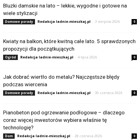
Bluzki damskie na lato – lekkie, wygodne i gotowe na
wiele stylizacji
Redakcja ladnie-mieszkaj.pl
-
3 sierpnia 2026
Domowe porady
0
Kwiaty na balkon, które kwitną całe lato. 5 sprawdzonych
propozycji dla początkujących
Redakcja ladnie-mieszkaj.pl
-
4 lipca 2026
Ogród
0
Jak dobrać wiertło do metalu? Najczęstsze błędy
podczas wiercenia
Redakcja ladnie-mieszkaj.pl
-
30 czerwca 2026
Domowe porady
0
Pianobeton pod ogrzewanie podłogowe – dlaczego
coraz więcej inwestorów wybiera właśnie tę
technologię?
Redakcja ladnie-mieszkaj.pl
-
28 czerwca 2026
Dom
0