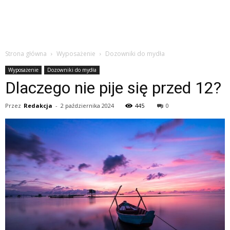
Strona główna
Wyposażenie
Dozowniki do mydła
Wyposażenie
Dozowniki do mydła
Dlaczego nie pije się przed 12?
Przez
Redakcja
-
2 października 2024
445
0