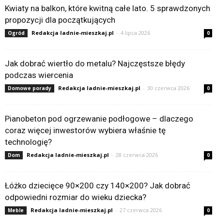
Kwiaty na balkon, które kwitną całe lato. 5 sprawdzonych
propozycji dla początkujących
Redakcja ladnie-mieszkaj.pl
-
4 lipca 2026
Ogród
0
Jak dobrać wiertło do metalu? Najczęstsze błędy
podczas wiercenia
Redakcja ladnie-mieszkaj.pl
-
30 czerwca 2026
Domowe porady
0
Pianobeton pod ogrzewanie podłogowe – dlaczego
coraz więcej inwestorów wybiera właśnie tę
technologię?
Redakcja ladnie-mieszkaj.pl
-
28 czerwca 2026
Dom
0
Łóżko dziecięce 90×200 czy 140×200? Jak dobrać
odpowiedni rozmiar do wieku dziecka?
Redakcja ladnie-mieszkaj.pl
-
27 czerwca 2026
Meble
0