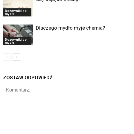
Dozowniki do
mydła
Dlaczego mydło myje chemia?
Dozowniki do
mydła
ZOSTAW ODPOWIEDŹ