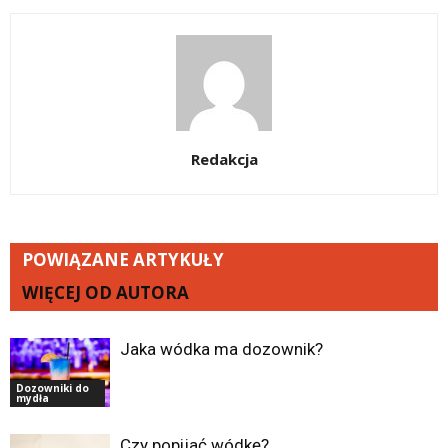
Redakcja
POWIĄZANE ARTYKUŁY
WIĘCEJ OD AUTORA
Jaka wódka ma dozownik?
Dozowniki do
mydła
Czy popijać wódkę?