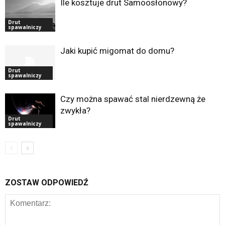
Ile kosztuje drut Samoosłonowy?
Drut
spawalniczy
Jaki kupić migomat do domu?
Drut
spawalniczy
Czy można spawać stal nierdzewną że
zwykła?
Drut
spawalniczy
ZOSTAW ODPOWIEDŹ