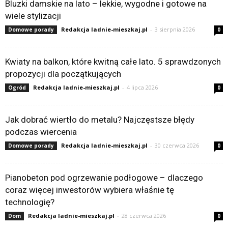
Bluzki damskie na lato – lekkie, wygodne i gotowe na
wiele stylizacji
Redakcja ladnie-mieszkaj.pl
-
3 sierpnia 2026
Domowe porady
0
Kwiaty na balkon, które kwitną całe lato. 5 sprawdzonych
propozycji dla początkujących
Redakcja ladnie-mieszkaj.pl
-
4 lipca 2026
Ogród
0
Jak dobrać wiertło do metalu? Najczęstsze błędy
podczas wiercenia
Redakcja ladnie-mieszkaj.pl
-
30 czerwca 2026
Domowe porady
0
Pianobeton pod ogrzewanie podłogowe – dlaczego
coraz więcej inwestorów wybiera właśnie tę
technologię?
Redakcja ladnie-mieszkaj.pl
-
28 czerwca 2026
Dom
0