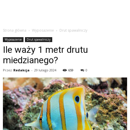
Strona główna
Wyposażenie
Drut spawalniczy
Wyposażenie
Drut spawalniczy
Ile waży 1 metr drutu
miedzianego?
Przez
Redakcja
-
29 lutego 2024
659
0