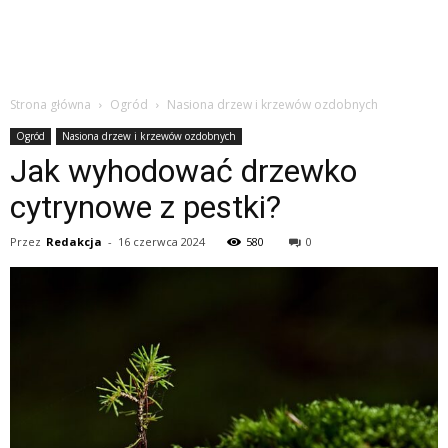
Strona główna
Ogród
Nasiona drzew i krzewów ozdobnych
Ogród
Nasiona drzew i krzewów ozdobnych
Jak wyhodować drzewko
cytrynowe z pestki?
Przez
Redakcja
-
16 czerwca 2024
580
0