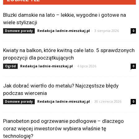
Bluzki damskie na lato – lekkie, wygodne i gotowe na
wiele stylizacji
Redakcja ladnie-mieszkaj.pl
-
3 sierpnia 2026
Domowe porady
0
Kwiaty na balkon, które kwitną całe lato. 5 sprawdzonych
propozycji dla początkujących
Redakcja ladnie-mieszkaj.pl
-
4 lipca 2026
Ogród
0
Jak dobrać wiertło do metalu? Najczęstsze błędy
podczas wiercenia
Redakcja ladnie-mieszkaj.pl
-
30 czerwca 2026
Domowe porady
0
Pianobeton pod ogrzewanie podłogowe – dlaczego
coraz więcej inwestorów wybiera właśnie tę
technologię?