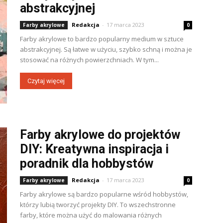
abstrakcyjnej
Redakcja
-
17 marca 2023
Farby akrylowe
0
Farby akrylowe to bardzo popularny medium w sztuce
abstrakcyjnej. Są łatwe w użyciu, szybko schną i można je
stosować na różnych powierzchniach. W tym...
Czytaj więcej
Farby akrylowe do projektów
DIY: Kreatywna inspiracja i
poradnik dla hobbystów
Redakcja
-
17 marca 2023
Farby akrylowe
0
Farby akrylowe są bardzo popularne wśród hobbystów,
którzy lubią tworzyć projekty DIY. To wszechstronne
farby, które można użyć do malowania różnych