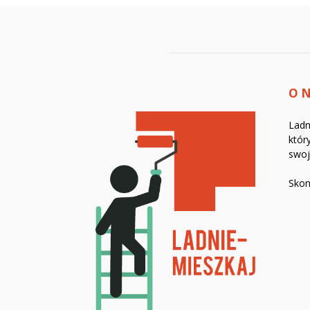
O 
Ladn
któr
swo
Skon