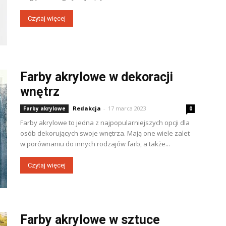
Czytaj więcej
Farby akrylowe w dekoracji
wnętrz
Redakcja
-
17 marca 2023
Farby akrylowe
0
Farby akrylowe to jedna z najpopularniejszych opcji dla
osób dekorujących swoje wnętrza. Mają one wiele zalet
w porównaniu do innych rodzajów farb, a także...
Czytaj więcej
Farby akrylowe w sztuce