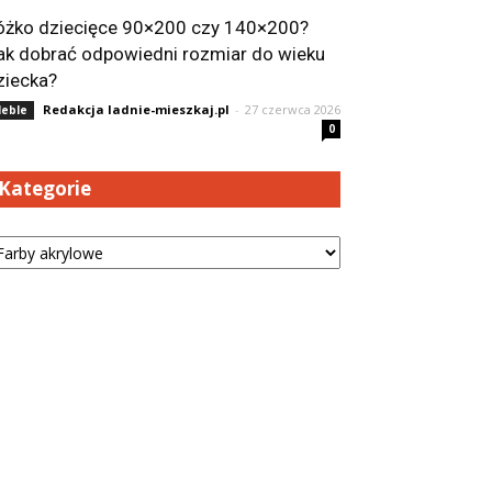
óżko dziecięce 90×200 czy 140×200?
ak dobrać odpowiedni rozmiar do wieku
ziecka?
Redakcja ladnie-mieszkaj.pl
-
27 czerwca 2026
eble
0
Kategorie
tegorie