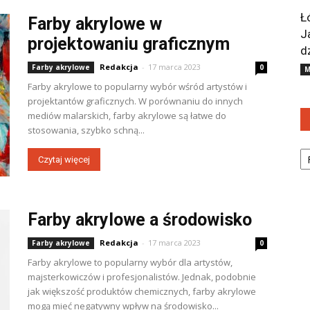
Ł
Farby akrylowe w
J
projektowaniu graficznym
d
Redakcja
-
17 marca 2023
Farby akrylowe
0
M
Farby akrylowe to popularny wybór wśród artystów i
projektantów graficznych. W porównaniu do innych
mediów malarskich, farby akrylowe są łatwe do
stosowania, szybko schną...
Ka
Czytaj więcej
Farby akrylowe a środowisko
Redakcja
-
17 marca 2023
Farby akrylowe
0
Farby akrylowe to popularny wybór dla artystów,
majsterkowiczów i profesjonalistów. Jednak, podobnie
jak większość produktów chemicznych, farby akrylowe
mogą mieć negatywny wpływ na środowisko...