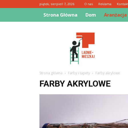
piątek, sierpień 7, 2026
O nas
Reklama
Kontak
Strona Główna
Dom
Aranżacja
Ladnie-
mieszkaj.pl
Strona główna
Farby i tapety
Farby akrylowe
FARBY AKRYLOWE