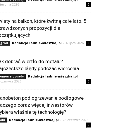
sierpnia 2026
0
wiaty na balkon, które kwitną całe lato. 5
prawdzonych propozycji dla
oczątkujących
Redakcja ladnie-mieszkaj.pl
-
4 lipca 2026
gród
0
ak dobrać wiertło do metalu?
ajczęstsze błędy podczas wiercenia
Redakcja ladnie-mieszkaj.pl
-
omowe porady
 czerwca 2026
0
ianobeton pod ogrzewanie podłogowe –
laczego coraz więcej inwestorów
ybiera właśnie tę technologię?
Redakcja ladnie-mieszkaj.pl
-
28 czerwca 2026
Dom
0