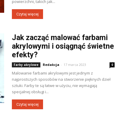
powierzchni, takich jak...
Czytaj więcej
Jak zacząć malować farbami
akrylowymi i osiągnąć świetne
efekty?
Redakcja
-
17 marca 2023
Farby akrylowe
0
Malowanie farbami akrylowymi jest jednym z
najprostszych sposobów na stworzenie pięknych dzieł
sztuki. Farby te są łatwe w użyciu, nie wymagają
specjalnej obsługi i...
Czytaj więcej