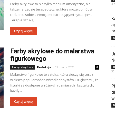
Farby akrylowe to nie tylko medium artystyczne, ale
3 
także narzędzie terapeutyczne, które może pomóc w
radzeniu sobie z emocjami i stresującymi sytuacjami.
K
Terapia sztuką,...
s
p
Czytaj więcej
O
Farby akrylowe do malarstwa
J
figurkowego
N
Redakcja
-
17 marca 2023
D
Farby akrylowe
0
30
Malarstwo figurkowe to sztuka, która cieszy się coraz
większą popularnością wśród hobbystów. Dzięki temu, że
figurki są dostępne w różnych rozmiarach i kształtach,
P
każdy...
d
w
Czytaj więcej