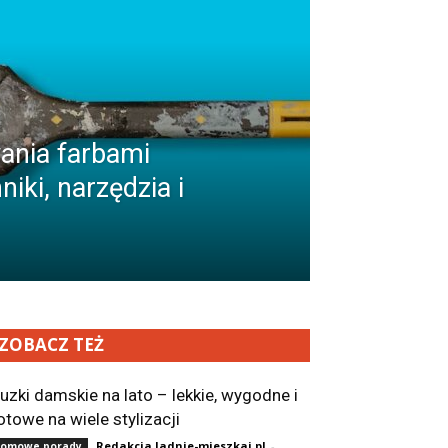
ania farbami
iki, narzędzia i
ZOBACZ TEŻ
luzki damskie na lato – lekkie, wygodne i
otowe na wiele stylizacji
Redakcja ladnie-mieszkaj.pl
-
omowe porady