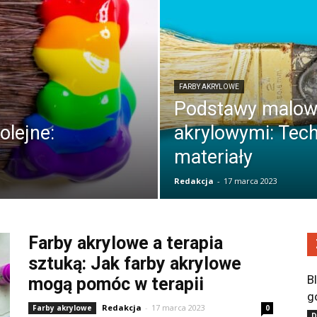
FARBY AKRYLOWE
Podstawy malow
olejne:
akrylowymi: Techn
materiały
Redakcja
-
17 marca 2023
Farby akrylowe a terapia
sztuką: Jak farby akrylowe
B
mogą pomóc w terapii
g
Redakcja
-
17 marca 2023
Farby akrylowe
0
D