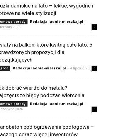
luzki damskie na lato – lekkie, wygodne i
otowe na wiele stylizacji
Redakcja ladnie-mieszkaj.pl
-
omowe porady
sierpnia 2026
0
wiaty na balkon, które kwitną całe lato. 5
prawdzonych propozycji dla
oczątkujących
Redakcja ladnie-mieszkaj.pl
-
4 lipca 2026
gród
0
ak dobrać wiertło do metalu?
ajczęstsze błędy podczas wiercenia
Redakcja ladnie-mieszkaj.pl
-
omowe porady
 czerwca 2026
0
ianobeton pod ogrzewanie podłogowe –
laczego coraz więcej inwestorów