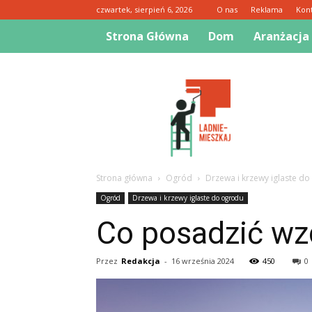
czwartek, sierpień 6, 2026
O nas
Reklama
Kon
Strona Główna
Dom
Aranżacja
Ladnie-
mieszkaj.pl
Strona główna
Ogród
Drzewa i krzewy iglaste d
Ogród
Drzewa i krzewy iglaste do ogrodu
Co posadzić wz
Przez
Redakcja
-
16 września 2024
450
0