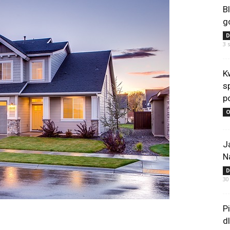
B
g
D
3 
K
s
p
O
J
N
D
30
P
d