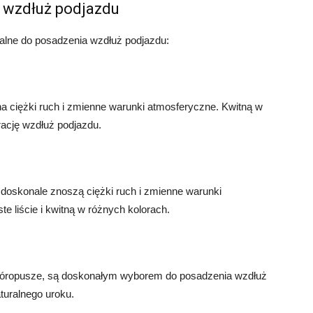
a wzdłuż podjazdu
ealne do posadzenia wzdłuż podjazdu:
na ciężki ruch i zmienne warunki atmosferyczne. Kwitną w
rację wzdłuż podjazdu.
 doskonale znoszą ciężki ruch i zmienne warunki
e liście i kwitną w różnych kolorach.
 pióropusze, są doskonałym wyborem do posadzenia wzdłuż
aturalnego uroku.