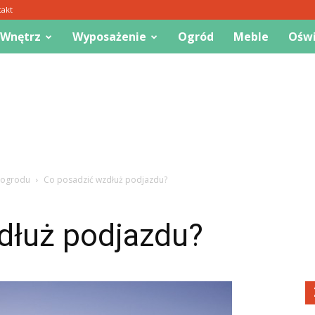
takt
 Wnętrz
Wyposażenie
Ogród
Meble
Oświ
o ogrodu
Co posadzić wzdłuż podjazdu?
dłuż podjazdu?