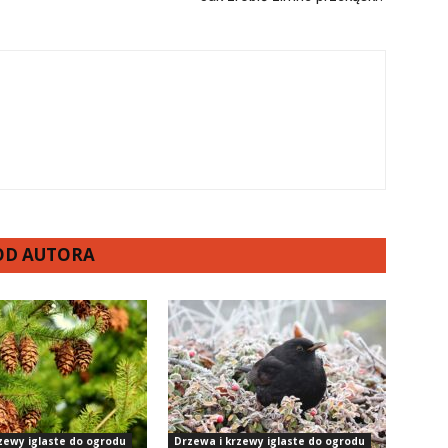
 OD AUTORA
zewy iglaste do ogrodu
Drzewa i krzewy iglaste do ogrodu