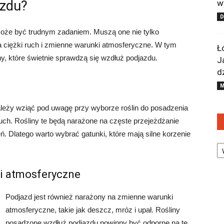
azdu?
w
może być trudnym zadaniem. Muszą one nie tylko
a ciężki ruch i zmienne warunki atmosferyczne. W tym
Ł
y, które świetnie sprawdzą się wzdłuż podjazdu.
J
d
M
leży wziąć pod uwagę przy wyborze roślin do posadzenia
ruch. Rośliny te będą narażone na częste przejeżdżanie
Dlatego warto wybrać gatunki, które mają silne korzenie
Ka
i atmosferyczne
Podjazd jest również narażony na zmienne warunki
atmosferyczne, takie jak deszcz, mróz i upał. Rośliny
posadzone wzdłuż podjazdu powinny być odporne na te