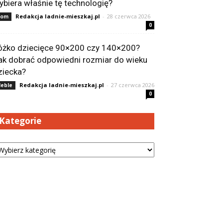
ybiera właśnie tę technologię?
Redakcja ladnie-mieszkaj.pl
-
28 czerwca 2026
Dom
0
óżko dziecięce 90×200 czy 140×200?
ak dobrać odpowiedni rozmiar do wieku
ziecka?
Redakcja ladnie-mieszkaj.pl
-
27 czerwca 2026
eble
0
Kategorie
tegorie