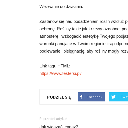
Wezwanie do działania:
Zastanów się nad posadzeniem roślin wzdłuż p
ochronę. Rośliny takie jak krzewy ozdobne, 
atmosferę i wzbogacić estetykę Twojego podja
warunki panujące w Twoim regionie i są odporn
podlewanie i pielęgnację, aby rośliny mogły rozw
Link tagu HTML:
https://www.testersi.pl/
PODZIEL SIĘ
Facebook
Twit
Poprzedni artykuł
Jak wieszać jeansy?