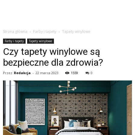
Strona główna
Farby i tapety
Tapety winylowe
Farby i tapety
Tapety winylowe
Czy tapety winylowe są
bezpieczne dla zdrowia?
Przez
Redakcja
-
22 marca 2023
1559
0