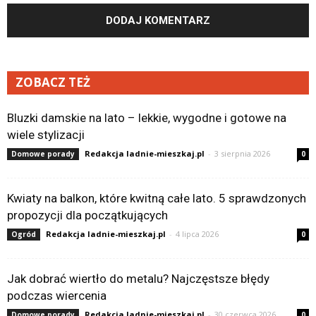
ZOBACZ TEŻ
Bluzki damskie na lato – lekkie, wygodne i gotowe na
wiele stylizacji
Redakcja ladnie-mieszkaj.pl
-
3 sierpnia 2026
Domowe porady
0
Kwiaty na balkon, które kwitną całe lato. 5 sprawdzonych
propozycji dla początkujących
Redakcja ladnie-mieszkaj.pl
-
4 lipca 2026
Ogród
0
Jak dobrać wiertło do metalu? Najczęstsze błędy
podczas wiercenia
Redakcja ladnie-mieszkaj.pl
-
30 czerwca 2026
Domowe porady
0