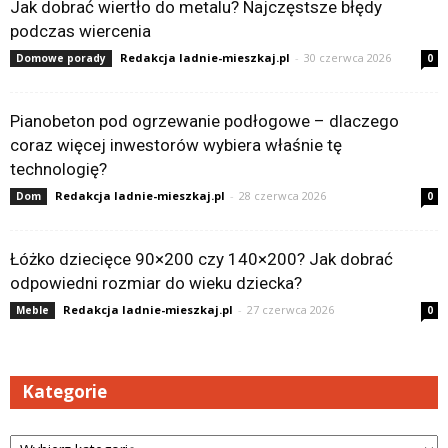
Jak dobrać wiertło do metalu? Najczęstsze błędy
podczas wiercenia
Redakcja ladnie-mieszkaj.pl
-
30 czerwca 2026
Domowe porady
0
Pianobeton pod ogrzewanie podłogowe – dlaczego
coraz więcej inwestorów wybiera właśnie tę
technologię?
Redakcja ladnie-mieszkaj.pl
-
28 czerwca 2026
Dom
0
Łóżko dziecięce 90×200 czy 140×200? Jak dobrać
odpowiedni rozmiar do wieku dziecka?
Redakcja ladnie-mieszkaj.pl
-
27 czerwca 2026
Meble
0
Kategorie
Kategorie