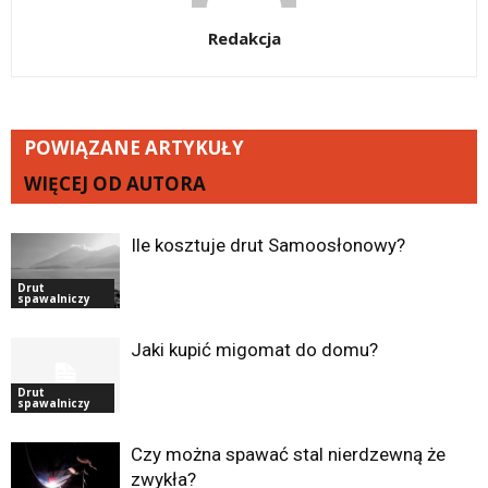
Redakcja
POWIĄZANE ARTYKUŁY
WIĘCEJ OD AUTORA
Ile kosztuje drut Samoosłonowy?
Drut
spawalniczy
Jaki kupić migomat do domu?
Drut
spawalniczy
Czy można spawać stal nierdzewną że
zwykła?