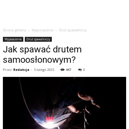
Strona główna
Wyposażenie
Drut spawalniczy
Wyposażenie
Drut spawalniczy
Jak spawać drutem
samoosłonowym?
Przez
Redakcja
-
5 lutego 2025
447
0