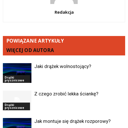
Redakcja
POWIĄZANE ARTYKUŁY
WIĘCEJ OD AUTORA
Jaki drążek wolnostojący?
Drążki
prysznicowe
Z czego zrobić lekka ściankę?
Drążki
prysznicowe
Jak montuje się drążek rozporowy?