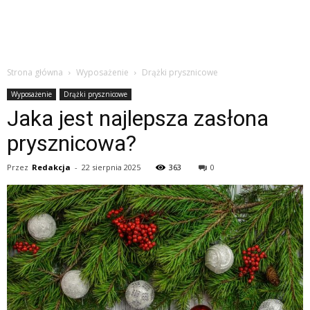
Strona główna
Wyposażenie
Drążki prysznicowe
Wyposażenie
Drążki prysznicowe
Jaka jest najlepsza zasłona
prysznicowa?
Przez
Redakcja
-
22 sierpnia 2025
363
0