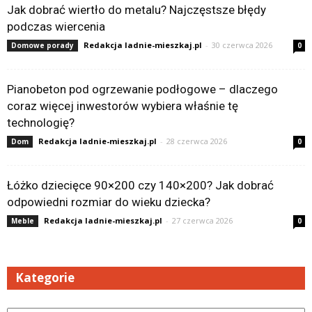
Jak dobrać wiertło do metalu? Najczęstsze błędy
podczas wiercenia
Redakcja ladnie-mieszkaj.pl
-
30 czerwca 2026
Domowe porady
0
Pianobeton pod ogrzewanie podłogowe – dlaczego
coraz więcej inwestorów wybiera właśnie tę
technologię?
Redakcja ladnie-mieszkaj.pl
-
28 czerwca 2026
Dom
0
Łóżko dziecięce 90×200 czy 140×200? Jak dobrać
odpowiedni rozmiar do wieku dziecka?
Redakcja ladnie-mieszkaj.pl
-
27 czerwca 2026
Meble
0
Kategorie
Kategorie