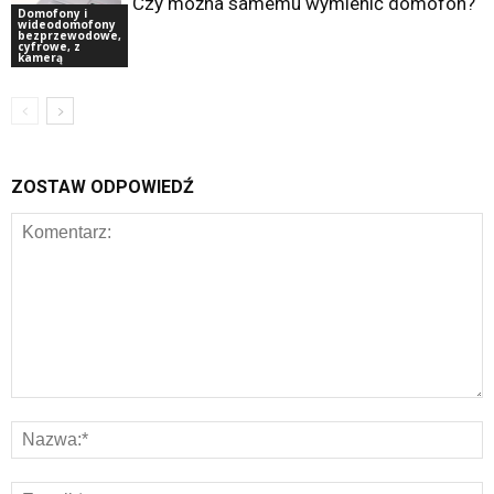
Czy można samemu wymienić domofon?
Domofony i
wideodomofony
bezprzewodowe,
cyfrowe, z
kamerą
ZOSTAW ODPOWIEDŹ