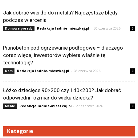
Jak dobrać wiertło do metalu? Najczęstsze błędy
podczas wiercenia
Redakcja ladnie-mieszkaj.pl
-
30 czerwca 2026
Domowe porady
0
Pianobeton pod ogrzewanie podłogowe – dlaczego
coraz więcej inwestorów wybiera właśnie tę
technologię?
Redakcja ladnie-mieszkaj.pl
-
28 czerwca 2026
Dom
0
Łóżko dziecięce 90×200 czy 140×200? Jak dobrać
odpowiedni rozmiar do wieku dziecka?
Redakcja ladnie-mieszkaj.pl
-
27 czerwca 2026
Meble
0
Kategorie