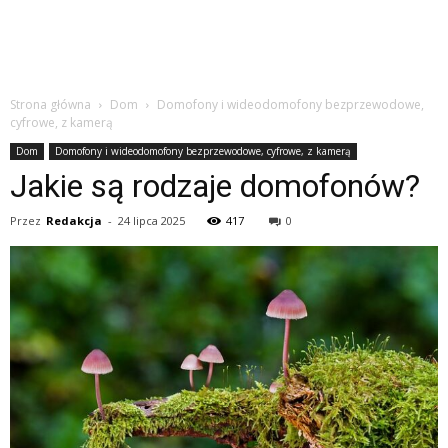
Strona główna
Dom
Domofony i wideodomofony bezprzewodowe,
cyfrowe, z kamerą
Dom
Domofony i wideodomofony bezprzewodowe, cyfrowe, z kamerą
Jakie są rodzaje domofonów?
Przez
Redakcja
-
24 lipca 2025
417
0