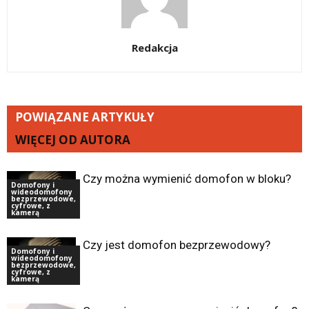
Redakcja
POWIĄZANE ARTYKUŁY
WIĘCEJ OD AUTORA
Czy można wymienić domofon w bloku?
Domofony i
wideodomofony
bezprzewodowe,
cyfrowe, z
kamerą
Czy jest domofon bezprzewodowy?
Domofony i
wideodomofony
bezprzewodowe,
cyfrowe, z
kamerą