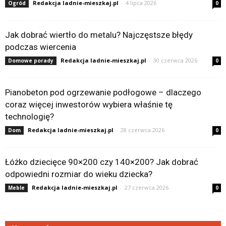
Redakcja ladnie-mieszkaj.pl
-
4 lipca 2026
Ogród
0
Jak dobrać wiertło do metalu? Najczęstsze błędy
podczas wiercenia
Redakcja ladnie-mieszkaj.pl
-
30 czerwca 2026
Domowe porady
0
Pianobeton pod ogrzewanie podłogowe – dlaczego
coraz więcej inwestorów wybiera właśnie tę
technologię?
Redakcja ladnie-mieszkaj.pl
-
28 czerwca 2026
Dom
0
Łóżko dziecięce 90×200 czy 140×200? Jak dobrać
odpowiedni rozmiar do wieku dziecka?
Redakcja ladnie-mieszkaj.pl
-
27 czerwca 2026
Meble
0