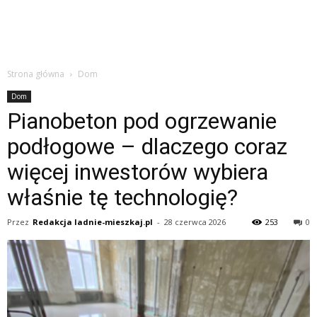
Strona główna
Dom
Dom
Pianobeton pod ogrzewanie
podłogowe – dlaczego coraz
więcej inwestorów wybiera
właśnie tę technologię?
Przez
Redakcja ladnie-mieszkaj.pl
-
28 czerwca 2026
253
0