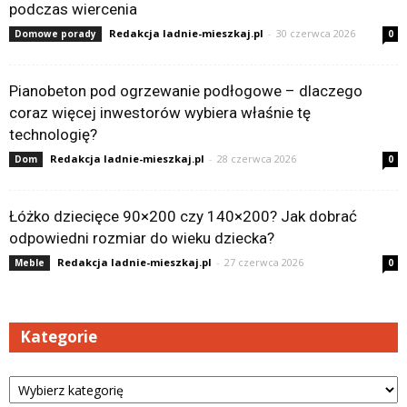
podczas wiercenia
Redakcja ladnie-mieszkaj.pl
-
30 czerwca 2026
Domowe porady
0
Pianobeton pod ogrzewanie podłogowe – dlaczego
coraz więcej inwestorów wybiera właśnie tę
technologię?
Redakcja ladnie-mieszkaj.pl
-
28 czerwca 2026
Dom
0
Łóżko dziecięce 90×200 czy 140×200? Jak dobrać
odpowiedni rozmiar do wieku dziecka?
Redakcja ladnie-mieszkaj.pl
-
27 czerwca 2026
Meble
0
Kategorie
Kategorie