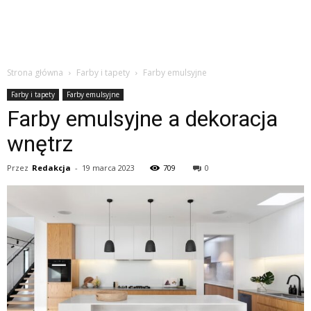
Strona główna
Farby i tapety
Farby emulsyjne
Farby i tapety
Farby emulsyjne
Farby emulsyjne a dekoracja
wnętrz
Przez
Redakcja
-
19 marca 2023
709
0