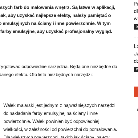
P
szych farb do malowania wnętrz. Są łatwe w aplikacji,
d
ak, aby uzyskać najlepsze efekty, należy pamiętać o
w
b emulsyjnych na ściany i inne powierzchnie. W tym
farby emulsyjne, aby uzyskać profesjonalny wygląd.
Ł
J
d
zygotować odpowiednie narzędzia. Będą one niezbędne do
M
anego efektu. Oto lista niezbędnych narzędzi:
Ka
Wałek malarski jest jednym z najważniejszych narzędzi
do nakładania farby emulsyjnej na ściany i inne
powierzchnie. Wałek powinien być odpowiedniej
wielkości, w zależności od powierzchni do pomalowania.
Dla większych powierzchni, takich jak ściany, należy