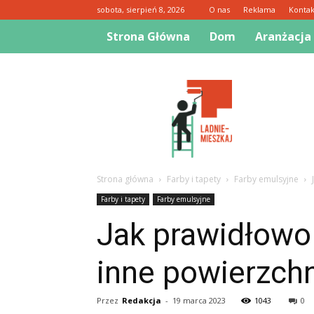
sobota, sierpień 8, 2026
O nas
Reklama
Kontak
Strona Główna
Dom
Aranżacja
Ladnie-
mieszkaj.pl
Strona główna
Farby i tapety
Farby emulsyjne
Farby i tapety
Farby emulsyjne
Jak prawidłowo 
inne powierzch
Przez
Redakcja
-
19 marca 2023
1043
0