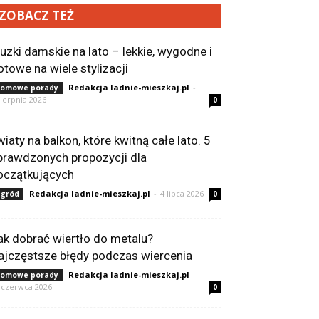
ZOBACZ TEŻ
luzki damskie na lato – lekkie, wygodne i
otowe na wiele stylizacji
Redakcja ladnie-mieszkaj.pl
-
omowe porady
sierpnia 2026
0
wiaty na balkon, które kwitną całe lato. 5
prawdzonych propozycji dla
oczątkujących
Redakcja ladnie-mieszkaj.pl
-
4 lipca 2026
gród
0
ak dobrać wiertło do metalu?
ajczęstsze błędy podczas wiercenia
Redakcja ladnie-mieszkaj.pl
-
omowe porady
 czerwca 2026
0