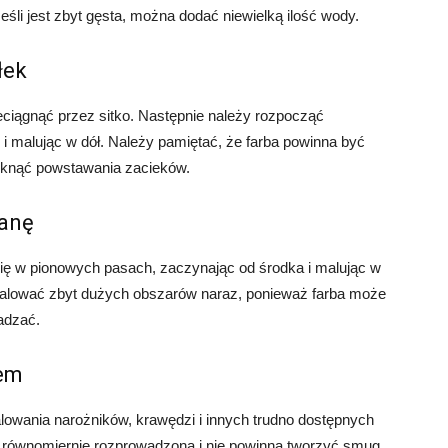
Jeśli jest zbyt gęsta, można dodać niewielką ilość wody.
łek
zeciągnąć przez sitko. Następnie należy rozpocząć
 i malując w dół. Należy pamiętać, że farba powinna być
iknąć powstawania zacieków.
ianę
ię w pionowych pasach, zaczynając od środka i malując w
malować zbyt dużych obszarów naraz, ponieważ farba może
adzać.
lem
lowania narożników, krawędzi i innych trudno dostępnych
ć równomiernie rozprowadzona i nie powinna tworzyć smug.