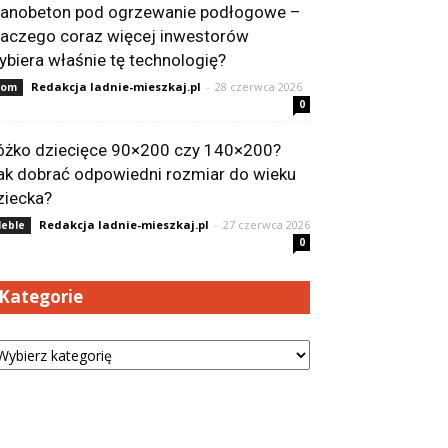
ianobeton pod ogrzewanie podłogowe –
laczego coraz więcej inwestorów
ybiera właśnie tę technologię?
Redakcja ladnie-mieszkaj.pl
-
28 czerwca 2026
Dom
0
óżko dziecięce 90×200 czy 140×200?
ak dobrać odpowiedni rozmiar do wieku
ziecka?
Redakcja ladnie-mieszkaj.pl
-
27 czerwca 2026
eble
0
Kategorie
tegorie