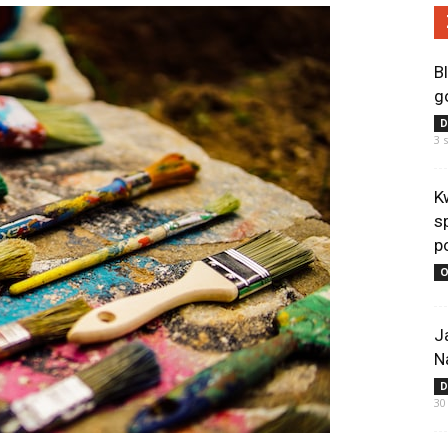
B
g
D
3 
K
s
p
O
J
N
D
30