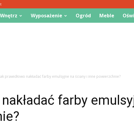
t
 Wnętrz
Wyposażenie
Ogród
Meble
Oświ
Jak prawidłowo nakładać farby emulsyjne na ściany i inne powierzchnie?
nakładać farby emulsyj
nie?