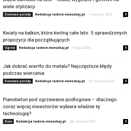
wiele stylizacji
Redakcja ladnie-mieszkaj.pl
-
3 sierpnia 2026
Domowe porady
0
Kwiaty na balkon, które kwitną całe lato. 5 sprawdzonych
propozycji dla początkujących
Redakcja ladnie-mieszkaj.pl
-
4 lipca 2026
Ogród
0
Jak dobrać wiertło do metalu? Najczęstsze błędy
podczas wiercenia
Redakcja ladnie-mieszkaj.pl
-
30 czerwca 2026
Domowe porady
0
Pianobeton pod ogrzewanie podłogowe – dlaczego
coraz więcej inwestorów wybiera właśnie tę
technologię?
Redakcja ladnie-mieszkaj.pl
-
28 czerwca 2026
Dom
0