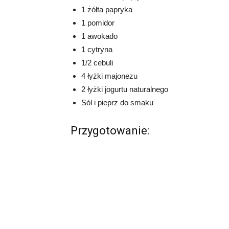
1 żółta papryka
1 pomidor
1 awokado
1 cytryna
1/2 cebuli
4 łyżki majonezu
2 łyżki jogurtu naturalnego
Sól i pieprz do smaku
Przygotowanie: