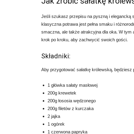
Jak zrobić sałatkę królew
Jeśli szukasz przepisu na pyszną i elegancką s
klasyczna potrawa jest pełna smaku i różnorodny
smaczna, ale także atrakcyjna dla oka. W tym 
krok po kroku, aby zachwycić swoich gości.
Składniki:
Aby przygotować sałatkę królewską, będziesz
1 główka sałaty masłowej
200g krewetek
200g łososia wędzonego
200g filetów z kurczaka
2 jajka
1 ogórek
1 czerwona papryka