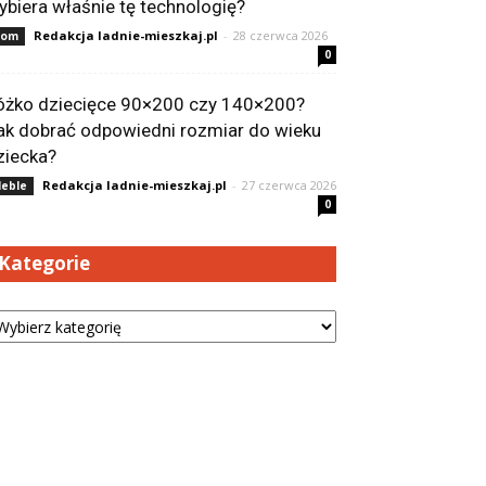
ybiera właśnie tę technologię?
Redakcja ladnie-mieszkaj.pl
-
28 czerwca 2026
Dom
0
óżko dziecięce 90×200 czy 140×200?
ak dobrać odpowiedni rozmiar do wieku
ziecka?
Redakcja ladnie-mieszkaj.pl
-
27 czerwca 2026
eble
0
Kategorie
tegorie