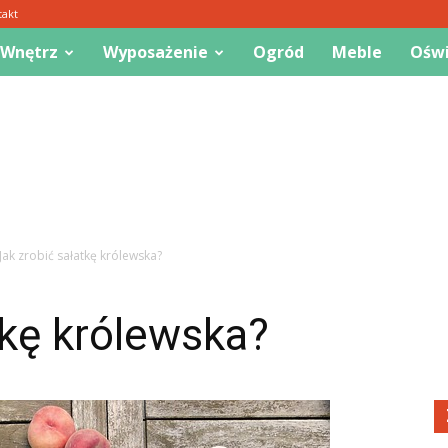
takt
 Wnętrz
Wyposażenie
Ogród
Meble
Oświ
Jak zrobić sałatkę królewska?
tkę królewska?