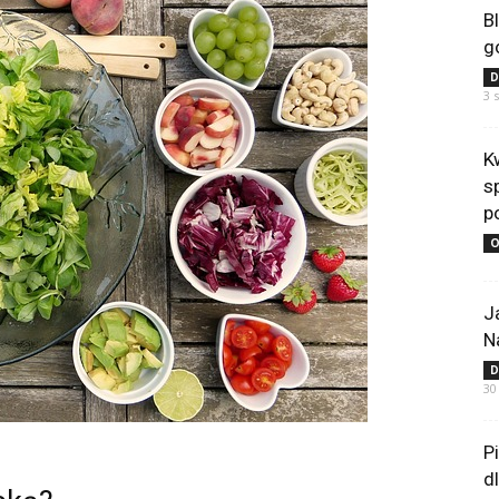
B
g
D
3 
K
s
p
O
J
N
D
30
P
d