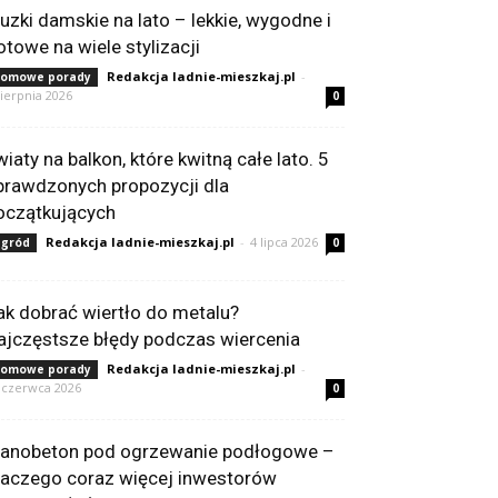
luzki damskie na lato – lekkie, wygodne i
otowe na wiele stylizacji
Redakcja ladnie-mieszkaj.pl
-
omowe porady
sierpnia 2026
0
wiaty na balkon, które kwitną całe lato. 5
prawdzonych propozycji dla
oczątkujących
Redakcja ladnie-mieszkaj.pl
-
4 lipca 2026
gród
0
ak dobrać wiertło do metalu?
ajczęstsze błędy podczas wiercenia
Redakcja ladnie-mieszkaj.pl
-
omowe porady
 czerwca 2026
0
ianobeton pod ogrzewanie podłogowe –
laczego coraz więcej inwestorów