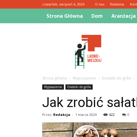
czwartek, sierpień 6, 2026
O nas
Reklama
Kon
Strona Główna
Dom
Aranżacja
Ladnie-
mieszkaj.pl
Strona główna
Wyposażenie
Dodatki do grilla
Wyposażenie
Dodatki do grilla
Jak zrobić sała
Przez
Redakcja
-
1 marca 2024
622
0