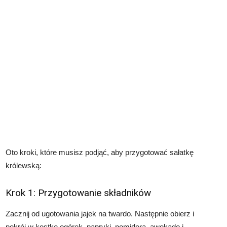
Oto kroki, które musisz podjąć, aby przygotować sałatkę
królewską:
Krok 1: Przygotowanie składników
Zacznij od ugotowania jajek na twardo. Następnie obierz i
pokrój w kostkę ogórek, papryki, pomidora, awokado i