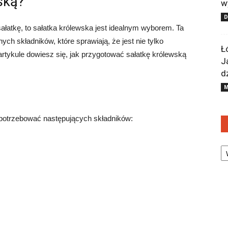
ską?
w
ałatkę, to sałatka królewska jest idealnym wyborem. Ta
ch składników, które sprawiają, że jest nie tylko
Ł
artykule dowiesz się, jak przygotować sałatkę królewską
J
d
M
 potrzebować następujących składników:
Ka