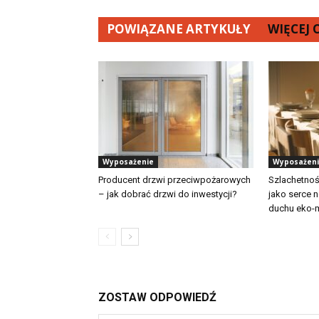
POWIĄZANE ARTYKUŁY
WIĘCEJ
Wyposażenie
Wyposażen
Producent drzwi przeciwpożarowych
Szlachetność
– jak dobrać drzwi do inwestycji?
jako serce 
duchu eko-
ZOSTAW ODPOWIEDŹ