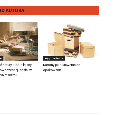
 OD AUTORA
ie
Wyposażenie
 natury: Obrus lniany
Kartony jako uniwersalne
nowoczesnej jadalni w
opakowania
minimalizmu