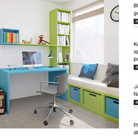
B
g
D
3 
K
s
p
O
J
N
D
30
P
d