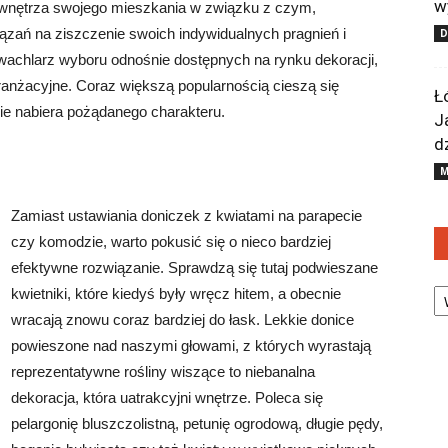
w
 wnętrza swojego mieszkania w związku z czym,
zań na ziszczenie swoich indywidualnych pragnień i
 wachlarz wyboru odnośnie dostępnych na rynku dekoracji,
nżacyjne. Coraz większą popularnością cieszą się
Ł
ie nabiera pożądanego charakteru.
J
d
M
Zamiast ustawiania doniczek z kwiatami na parapecie
czy komodzie, warto pokusić się o nieco bardziej
efektywne rozwiązanie. Sprawdzą się tutaj podwieszane
Ka
kwietniki, które kiedyś były wręcz hitem, a obecnie
wracają znowu coraz bardziej do łask. Lekkie donice
powieszone nad naszymi głowami, z których wyrastają
reprezentatywne rośliny wiszące to niebanalna
dekoracja, która uatrakcyjni wnętrze. Poleca się
pelargonię bluszczolistną, petunię ogrodową, długie pędy,