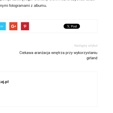
ionymi fotogramami z albumu.
ter
Następny artykuł
Ciekawa aranżacja wnętrza przy wykorzystaniu
girland
aj.pl