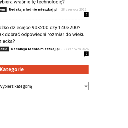
ybiera właśnie tę technologię?
Redakcja ladnie-mieszkaj.pl
-
28 czerwca 2026
Dom
0
óżko dziecięce 90×200 czy 140×200?
ak dobrać odpowiedni rozmiar do wieku
ziecka?
Redakcja ladnie-mieszkaj.pl
-
27 czerwca 2026
eble
0
Kategorie
tegorie