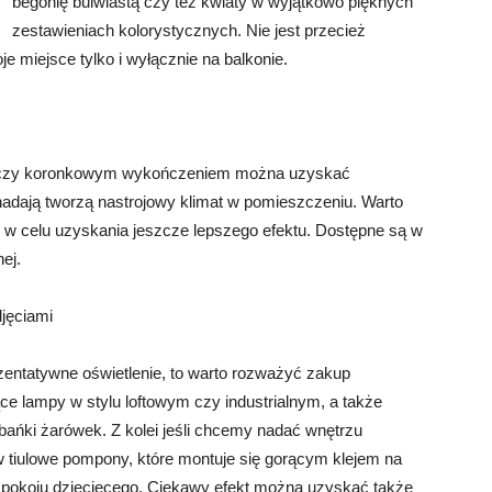
begonię bulwiastą czy też kwiaty w wyjątkowo pięknych
zestawieniach kolorystycznych. Nie jest przecież
 miejsce tylko i wyłącznie na balkonie.
m czy koronkowym wykończeniem można uzyskać
 nadają tworzą nastrojowy klimat w pomieszczeniu. Warto
u w celu uzyskania jeszcze lepszego efektu. Dostępne są w
ej.
jęciami
ezentatywne oświetlenie, to warto rozważyć zakup
ce lampy w stylu loftowym czy industrialnym, a także
ańki żarówek. Z kolei jeśli chcemy nadać wnętrzu
 w tiulowe pompony, które montuje się gorącym klejem na
o pokoju dziecięcego. Ciekawy efekt można uzyskać także