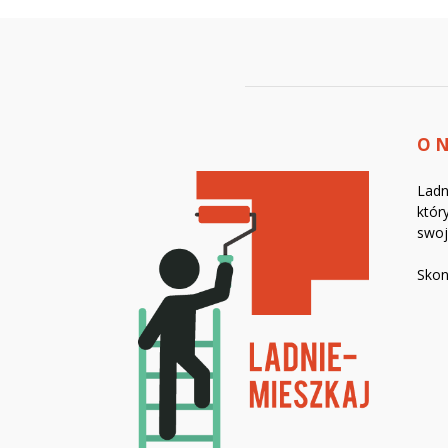
O 
Ladn
któr
swo
Skon