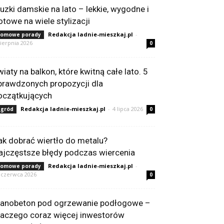
luzki damskie na lato – lekkie, wygodne i
otowe na wiele stylizacji
Redakcja ladnie-mieszkaj.pl
-
omowe porady
sierpnia 2026
0
wiaty na balkon, które kwitną całe lato. 5
prawdzonych propozycji dla
oczątkujących
Redakcja ladnie-mieszkaj.pl
-
4 lipca 2026
gród
0
ak dobrać wiertło do metalu?
ajczęstsze błędy podczas wiercenia
Redakcja ladnie-mieszkaj.pl
-
omowe porady
 czerwca 2026
0
ianobeton pod ogrzewanie podłogowe –
laczego coraz więcej inwestorów