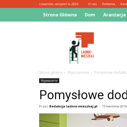
czwartek, sierpień 6, 2026
O nas
Reklama
Kon
Strona Główna
Dom
Aranżacja
Ladnie-
mieszkaj.pl
Strona główna
Wyposażenie
Pomysłowe dodatki, 
Wyposażenie
Pomysłowe dodat
Przez
Redakcja ladnie-mieszkaj.pl
-
15 kwietnia 2016