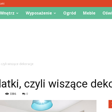
takt
 Wnętrz
Wyposażenie
Ogród
Meble
Oświ
czyli wiszące dekoracje
ki, czyli wiszące dek
3386
0