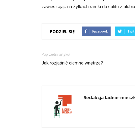
zawieszając na żyłkach ramki do sufitu z ulub
PODZIEL SIĘ
Facebook
Twit
Poprzedni artykuł
Jak rozjaśnić ciemne wnętrze?
Redakcja ladnie-mieszk