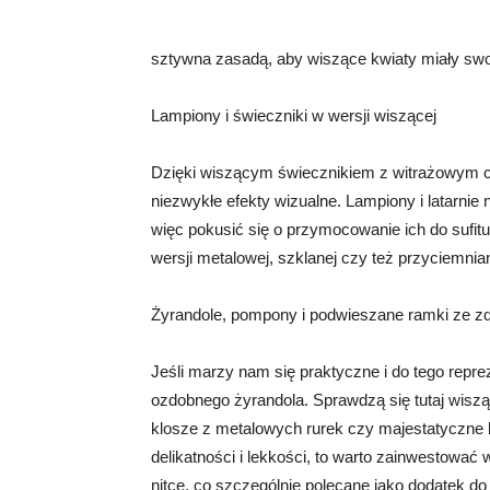
sztywna zasadą, aby wiszące kwiaty miały swoje
Lampiony i świeczniki w wersji wiszącej
Dzięki wiszącym świecznikiem z witrażowy
niezwykłe efekty wizualne. Lampiony i latarnie
więc pokusić się o przymocowanie ich do sufit
wersji metalowej, szklanej czy też przyciemnian
Żyrandole, pompony i podwieszane ramki ze zd
Jeśli marzy nam się praktyczne i do tego repr
ozdobnego żyrandola. Sprawdzą się tutaj wiszą
klosze z metalowych rurek czy majestatyczne b
delikatności i lekkości, to warto zainwestować
nitce, co szczególnie polecane jako dodatek d