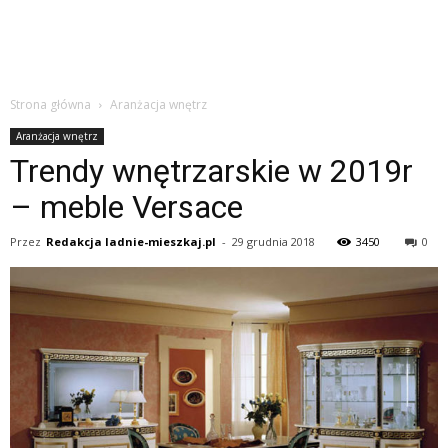
Strona główna
Aranżacja wnętrz
Aranżacja wnętrz
Trendy wnętrzarskie w 2019r
– meble Versace
Przez
Redakcja ladnie-mieszkaj.pl
-
29 grudnia 2018
3450
0