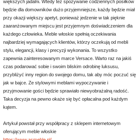
większych jadalni. Wtedy też spożywanie codziennych posiłków
będzie dla domowników dużo przyjemniejsze, każdy będzie miał
przy okazji większy apetyt, ponieważ jedzenie w tak pięknie
zaaranżowanym miejscu jest przyjemnym doświadczeniem dla
każdego człowieka. Meble włoskie spełnią oczekiwania
najbardziej wymagających klientów, którzy oczekują od mebli
stylu, elegancji, klasy i precyzji wykonania. To wszystko
zapewnia zainteresowanym marce Versace. Warto raz na jakiś
czas podarować sobie i swoim bliskim odrobinę luksusu,
przybliżyć inny region do swojego domu, tak aby móc poczuć się
jak w bajce. Ze stylowymi meblami wypoczywanie i
przyjmowanie gości będzie sprawiało niewyobrażalną radość.
Taka decyzja na pewno okaże się być opłacalna pod każdym
kątem.
Artykuł powstał przy współpracy z sklepem internetowym
oferującym meble włoskie
https://www.asmeble.pl/