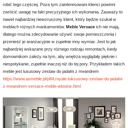
robić tego częściej. Poza tym zainteresowani klienci powinni
zwrócić uwagę na fakt precyzyjnego ich wykonania. Zauważy to
nawet najbardziej niewzruszony klient, który będzie szukał w
meblach różnych mankamentów.
Meble Versace
ich nie mają,
dlatego można zdecydowanie ożywić swoje pomieszczenia i
przenieść je aranżacyjnie w zupełnie inny wymiar. Jest to jak
najbardziej wskazane przy różnego rodzaju remontach, kiedy
domownikom zależy na tym, aby wnętrza wyglądały pięknie i
niespotykanie, zupełnie inaczej niż do tej pory. Przykładem takich
meble jest lususowy zestaw do jadalni z meandrem
https://www.asmeble.pl/p84,royale-luksusowy-zestaw-do-jadalni-
z-meandrem-versace-meble-wloskie.html