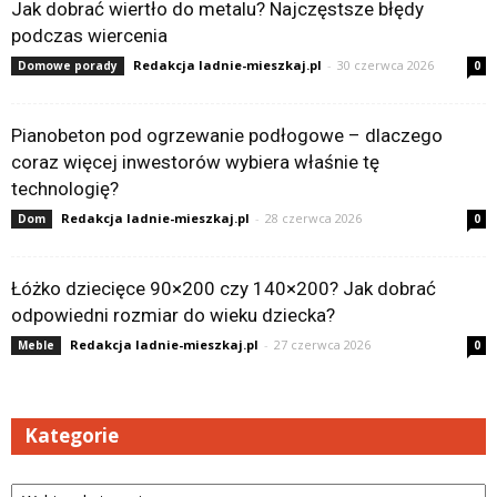
Jak dobrać wiertło do metalu? Najczęstsze błędy
podczas wiercenia
Redakcja ladnie-mieszkaj.pl
-
30 czerwca 2026
Domowe porady
0
Pianobeton pod ogrzewanie podłogowe – dlaczego
coraz więcej inwestorów wybiera właśnie tę
technologię?
Redakcja ladnie-mieszkaj.pl
-
28 czerwca 2026
Dom
0
Łóżko dziecięce 90×200 czy 140×200? Jak dobrać
odpowiedni rozmiar do wieku dziecka?
Redakcja ladnie-mieszkaj.pl
-
27 czerwca 2026
Meble
0
Kategorie
Kategorie